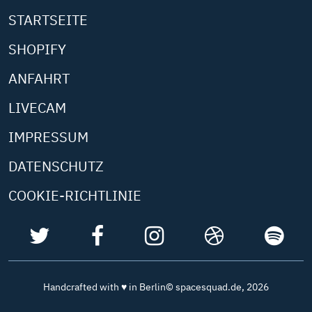
STARTSEITE
SHOPIFY
ANFAHRT
LIVECAM
IMPRESSUM
DATENSCHUTZ
COOKIE-RICHTLINIE
S
S
S
S
S
P
P
P
P
P
Handcrafted with ♥ in Berlin
© spacesquad.de, 2026
A
A
A
A
A