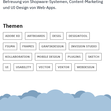
Betreuung von Shopware-Systemen, Content-Marketing
und UI-Design von Web-Apps.
Themen
ADOBE XD
ARTBOARDS
DESIG
DESIGNTOOL
FIGMA
FRAMES
GRAFIKDESIGN
INVISION STUDIO
KOLLABORATION
MOBILE DESIGN
PLUGINS
SKETCH
UI
USABILITY
VECTOR
VEKTOR
WEBDESIGN