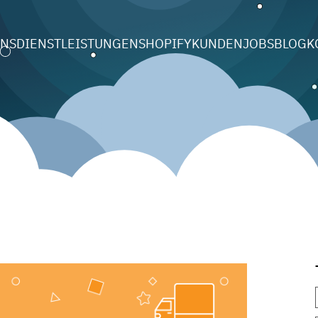
UNS
DIENSTLEISTUNGEN
SHOPIFY
KUNDEN
JOBS
BLOG
K