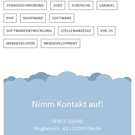
JOBAUSSCHREIBUNG
JOBS
JOBUSCHE
LARAVEL
PHP
SHOPWARE
SOFTWARE
SOFTWAREENTWICKLUNG
STELLENANZEIGE
VUE.JS
WEBDEVELOPER
WEBDEVELOPMENT
Nimm Kontakt auf!
SPACE SQUAD
Ringbahnstr. 42 | 12099 Berlin