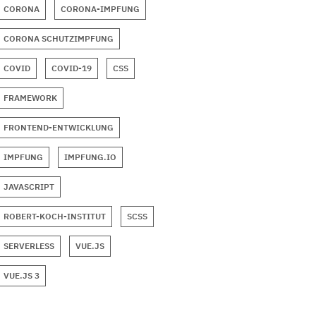
CORONA
CORONA-IMPFUNG
CORONA SCHUTZIMPFUNG
COVID
COVID-19
CSS
FRAMEWORK
FRONTEND-ENTWICKLUNG
IMPFUNG
IMPFUNG.IO
JAVASCRIPT
ROBERT-KOCH-INSTITUT
SCSS
SERVERLESS
VUE.JS
VUE.JS 3