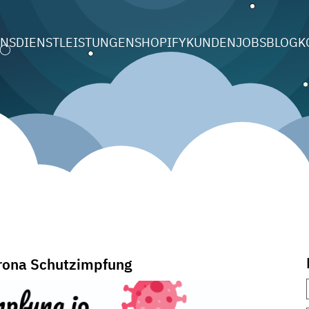
UNS
DIENSTLEISTUNGEN
SHOPIFY
KUNDEN
JOBS
BLOG
K
rona Schutzimpfung