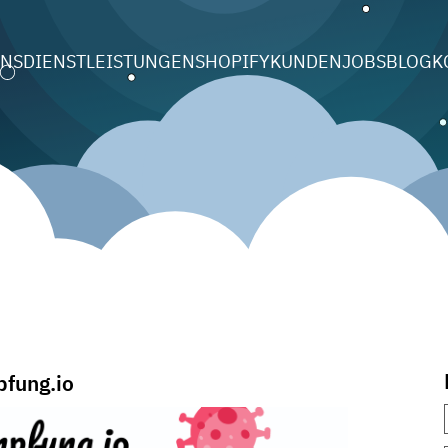
UNS
DIENSTLEISTUNGEN
SHOPIFY
KUNDEN
JOBS
BLOG
K
fung.io