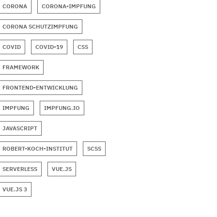
CORONA
CORONA-IMPFUNG
CORONA SCHUTZIMPFUNG
COVID
COVID-19
CSS
FRAMEWORK
FRONTEND-ENTWICKLUNG
IMPFUNG
IMPFUNG.IO
JAVASCRIPT
ROBERT-KOCH-INSTITUT
SCSS
SERVERLESS
VUE.JS
VUE.JS 3