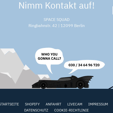
Nimm Kontakt auf!
SPACE SQUAD
Ringbahnstr. 42 | 12099 Berlin
STARTSEITE
SHOPIFY
ANFAHRT
LIVECAM
IMPRESSUM
DATENSCHUTZ
COOKIE-RICHTLINIE