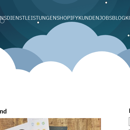
UNS
DIENSTLEISTUNGEN
SHOPIFY
KUNDEN
JOBS
BLOG
K
ond