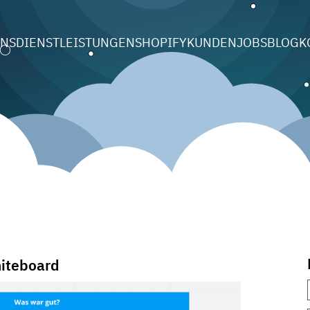
UNS
DIENSTLEISTUNGEN
SHOPIFY
KUNDEN
JOBS
BLOG
K
iteboard