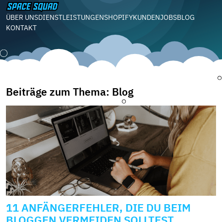
ÜBER UNS
DIENSTLEISTUNGEN
SHOPIFY
KUNDEN
JOBS
BLOG
KONTAKT
Beiträge zum Thema: Blog
11 ANFÄNGERFEHLER, DIE DU BEIM
BLOGGEN VERMEIDEN SOLLTEST